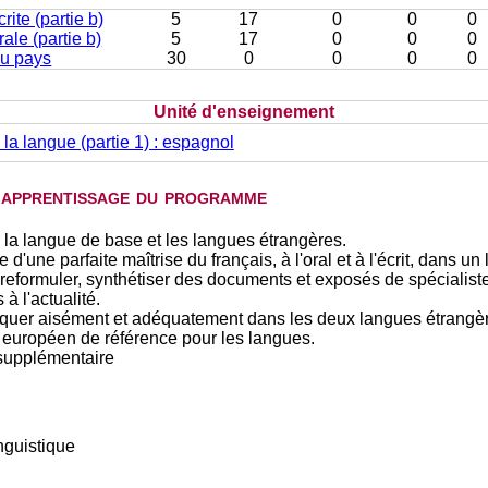
rite (partie b)
5
17
0
0
0
ale (partie b)
5
17
0
0
0
u pays
30
0
0
0
0
Unité d'enseignement
 la langue (partie 1) : espagnol
d'apprentissage du programme
 la langue de base et les langues étrangères.
d'une parfaite maîtrise du français, à l'oral et à l'écrit, dans un 
eformuler, synthétiser des documents et exposés de spécialiste
à l'actualité.
uer aisément et adéquatement dans les deux langues étrangèr
européen de référence pour les langues.
supplémentaire
nguistique