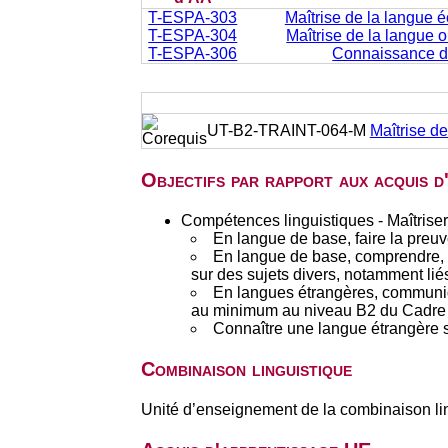
T-ESPA-303
Maîtrise de la langue éc
T-ESPA-304
Maîtrise de la langue or
T-ESPA-306
Connaissance d
UT-B2-TRAINT-064-M
Maîtrise de
Objectifs par rapport aux acquis 
Compétences linguistiques - Maîtriser
En langue de base, faire la preuve 
En langue de base, comprendre, r
sur des sujets divers, notamment liés 
En langues étrangères, communiq
au minimum au niveau B2 du Cadre 
Connaître une langue étrangère 
Combinaison linguistique
Unité d’enseignement de la combinaison li