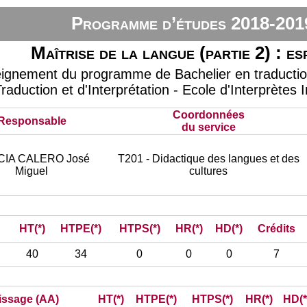
Programme d’études 2018-201
Maîtrise de la langue (partie 2) : e
eignement du programme de Bachelier en traduction 
raduction et d'Interprétation - Ecole d'Interprètes 
Coordonnées
Responsable
du service
IA CALERO José
T201 - Didactique des langues et des
Miguel
cultures
HT(*)
HTPE(*)
HTPS(*)
HR(*)
HD(*)
Crédits
40
34
0
0
0
7
tissage (AA)
HT(*)
HTPE(*)
HTPS(*)
HR(*)
HD(*