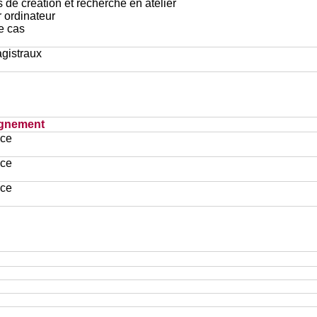
 de création et recherche en atelier
r ordinateur
e cas
gistraux
ignement
ace
ace
ace