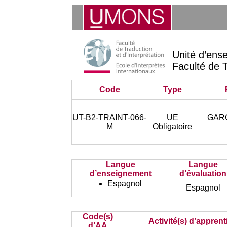
Unité d’ens
Faculté de T
Code
Type
UT-B2-TRAINT-066-
UE
GARC
M
Obligatoire
Langue
Langue
d’enseignement
d’évaluation
Espagnol
Espagnol
Code(s)
Activité(s) d’appren
d’AA