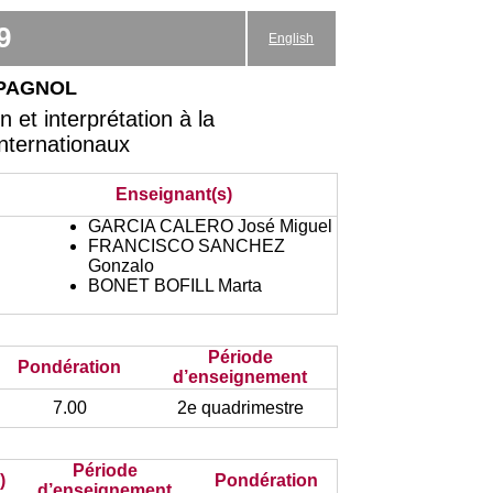
9
English
spagnol
et interprétation à la
Internationaux
Enseignant(s)
GARCIA CALERO José Miguel
FRANCISCO SANCHEZ
Gonzalo
BONET BOFILL Marta
Période
Pondération
d’enseignement
7.00
2e quadrimestre
Période
)
Pondération
d’enseignement