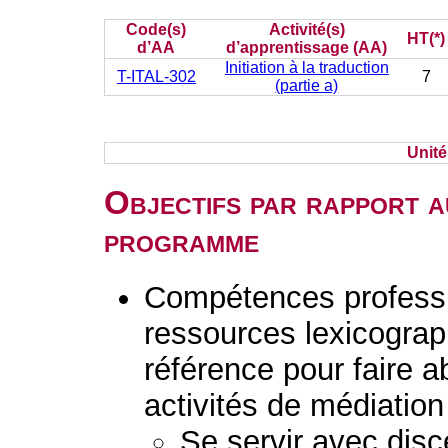
Code(s)
Activité(s)
HT(*)
d’AA
d’apprentissage (AA)
Initiation à la traduction
T-ITAL-302
7
(partie a)
Unit
Objectifs par rapport a
programme
Compétences professio
ressources lexicogra
référence pour faire a
activités de médiation 
Se servir avec disc