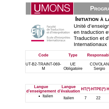
Progra
Initiation à 
Unité d’ensei
en traduction e
Traduction et d
Internationaux
Code
Type
Responsab
UT-B2-TRAINT-069-
UE
COVOLAN
M
Obligatoire
Sergio
Langue
Langue
HT(*)
HTPE(*)
H
d’enseignement
d’évaluation
Italien
Italien
7
22