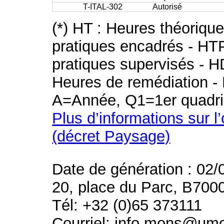
T-ITAL-302
Autorisé
(*) HT : Heures théoriqu
pratiques encadrés - HT
pratiques supervisés - H
Heures de remédiation - 
A=Année, Q1=1er quadri
Plus d’informations sur l
(décret Paysage)
Date de génération : 02/
20, place du Parc, B700
Tél: +32 (0)65 373111
Courriel: info.mons@um