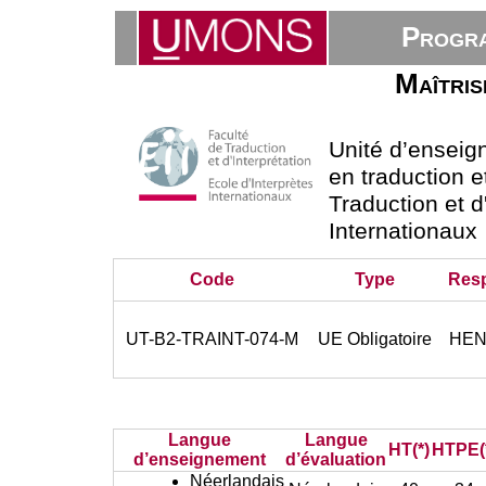
Progra
Maîtris
Unité d’ensei
en traduction e
Traduction et d
Internationaux
Code
Type
Res
UT-B2-TRAINT-074-M
UE Obligatoire
HEN
Langue
Langue
HT(*)
HTPE(
d’enseignement
d’évaluation
Néerlandais