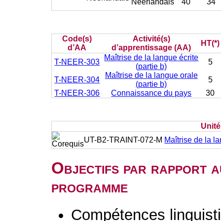
Néerlandais
40
34
Code(s)
Activité(s)
HT(*)
d’AA
d’apprentissage (AA)
Maîtrise de la langue écrite
T-NEER-303
5
(partie b)
Maîtrise de la langue orale
T-NEER-304
5
(partie b)
T-NEER-306
Connaissance du pays
30
Unit
UT-B2-TRAINT-072-M
Maîtrise de la l
Objectifs par rapport a
programme
Compétences linguisti