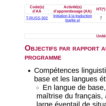
Code(s)
Activité(s)
HT(*)
d’AA
d’apprentissage (AA)
Initiation à la traduction
T-RUSS-302
7
(partie a)
Unit
Objectifs par rapport a
programme
Compétences linguisti
base et les langues é
En langue de base, 
maîtrise du français, à
large éventail de situ