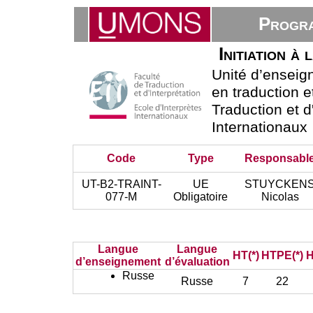
Progra
Initiation à
Unité d’ensei
en traduction e
Traduction et d
Internationaux
Code
Type
Responsabl
UT-B2-TRAINT-
UE
STUYCKEN
077-M
Obligatoire
Nicolas
Langue
Langue
HT(*)
HTPE(*)
H
d’enseignement
d’évaluation
Russe
Russe
7
22