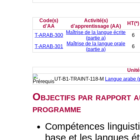
Code(s)
Activité(s)
HT(*)
d’AA
d’apprentissage (AA)
Maîtrise de la langue écrite
T-ARAB-300
6
(partie a)
Maîtrise de la langue orale
T-ARAB-301
6
(partie a)
Unit
UT-B1-TRAINT-118-M
Langue arabe (p
Objectifs par rapport a
programme
Compétences linguisti
base et les langues é