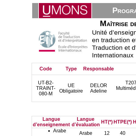
Progra
Maîtrise d
Unité d’ensei
en traduction e
Traduction et d
Internationaux
Code
Type
Responsable
UT-B2-
T207
UE
DELOR
TRAINT-
Multiméd
Obligatoire
Adeline
080-M
Langue
Langue
HT(*)
HTPE(*)
H
d’enseignement
d’évaluation
Arabe
Arabe
12
40