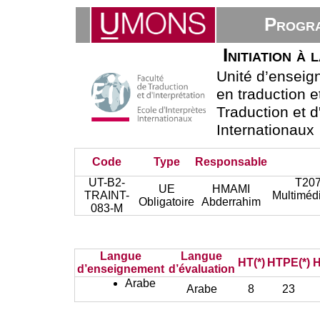
Progra
Initiation à 
Unité d’ensei
en traduction e
Traduction et d
Internationaux
Code
Type
Responsable
UT-B2-
T207
UE
HMAMI
TRAINT-
Multiméd
Obligatoire
Abderrahim
083-M
Langue
Langue
HT(*)
HTPE(*)
H
d’enseignement
d’évaluation
Arabe
Arabe
8
23