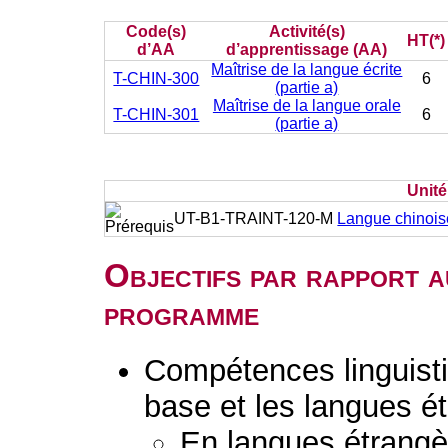
Code(s)
Activité(s)
HT(*)
d’AA
d’apprentissage (AA)
Maîtrise de la langue écrite
T-CHIN-300
6
(partie a)
Maîtrise de la langue orale
T-CHIN-301
6
(partie a)
Unit
UT-B1-TRAINT-120-M
Langue chinoise
Objectifs par rapport a
programme
Compétences linguisti
base et les langues é
En langues étrang