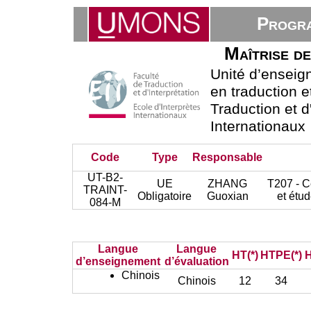
Progra
Maîtrise de
Unité d’ensei
en traduction e
Traduction et d
Internationaux
Code
Type
Responsable
UT-B2-
UE
ZHANG
T207 - C
TRAINT-
Obligatoire
Guoxian
et étu
084-M
Langue
Langue
HT(*)
HTPE(*)
H
d’enseignement
d’évaluation
Chinois
Chinois
12
34