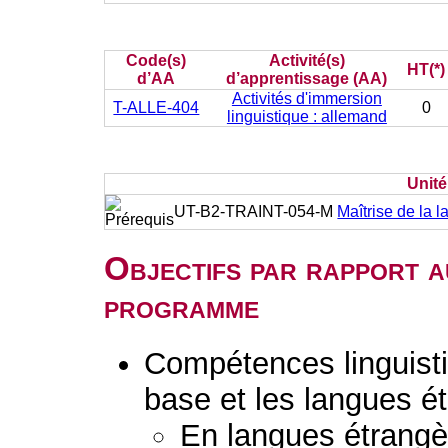
Code(s)
Activité(s)
HT(*)
d’AA
d’apprentissage (AA)
Activités d'immersion
T-ALLE-404
0
linguistique : allemand
Unit
UT-B2-TRAINT-054-M
Maîtrise de la l
Objectifs par rapport a
programme
Compétences linguisti
base et les langues é
En langues étrang