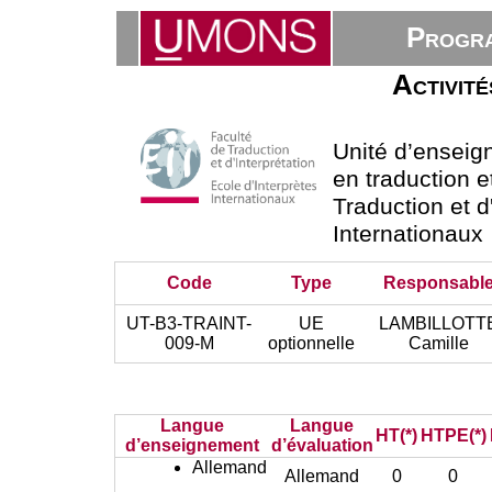
Progra
Activité
Unité d’ensei
en traduction e
Traduction et d
Internationaux
Code
Type
Responsabl
UT-B3-TRAINT-
UE
LAMBILLOTT
009-M
optionnelle
Camille
Langue
Langue
HT(*)
HTPE(*)
d’enseignement
d’évaluation
Allemand
Allemand
0
0