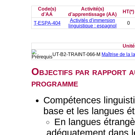
Code(s)
Activité(s)
HT(*)
d’AA
d’apprentissage (AA)
Activités d'immersion
T-ESPA-404
0
linguistique : espagnol
Unit
UT-B2-TRAINT-066-M
Maîtrise de la l
Objectifs par rapport a
programme
Compétences linguisti
base et les langues é
En langues étrang
adéquatement dans l