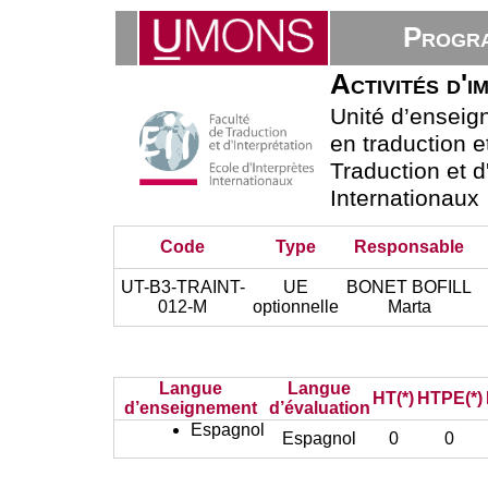
Progra
Activités d'i
Unité d’ensei
en traduction e
Traduction et d
Internationaux
Code
Type
Responsable
UT-B3-TRAINT-
UE
BONET BOFILL
012-M
optionnelle
Marta
Langue
Langue
HT(*)
HTPE(*)
d’enseignement
d’évaluation
Espagnol
Espagnol
0
0