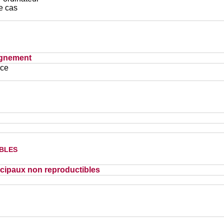
e cas
ignement
ace
bles
cipaux non reproductibles