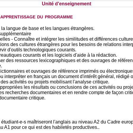
Unité d'enseignement
d'apprentissage du programme
 la langue de base et les langues étrangères.
supplémentaire
lles - Connaître et intégrer les similitudes et différences culture
ions des cultures étrangères pour les besoins de relations inte
ir d'outils technologiques courants.
reautiques courants et les logiciels d'aide à la rédaction.
er des ressources lexicographiques et des ouvrages de référence
.
ictionnaires et ouvrages de référence imprimés ou électronique
 ou interpréter en français un document d'intérêt général, rédig
es activités ou projets mobilisant l'analyse critique.
opriées les résultats ou conclusions de ces activités ou proje
es recherches documentaires et en rendre compte de façon criti
ocumentaire critique.
s étudiant-e-s maîtriseront l'anglais au niveau A2 du Cadre eur
au A1 pour ce qui est des habiletés productives..