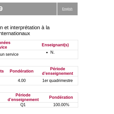
9
English
et interprétation à la
Internationaux
nnées
Enseignant(s)
vice
N.
un service
Période
ts
Pondération
d’enseignement
4.00
1er quadrimestre
Période
Pondération
d’enseignement
Q1
100.00%