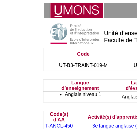
Unité d’ens
Faculté de T
Code
UT-B3-TRAINT-019-M
U
Langue
La
d’enseignement
d’év
Anglais niveau 1
Anglai
Code(s)
Activité(s) d’apprent
d’AA
T-ANGL-450
3e langue anglaise (