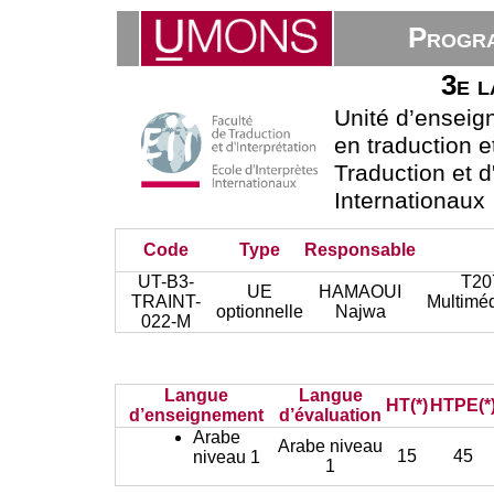
Progra
3e l
Unité d’ensei
en traduction e
Traduction et d
Internationaux
Code
Type
Responsable
UT-B3-
T20
UE
HAMAOUI
TRAINT-
Multiméd
optionnelle
Najwa
022-M
Langue
Langue
HT(*)
HTPE(*
d’enseignement
d’évaluation
Arabe
Arabe niveau
15
45
niveau 1
1