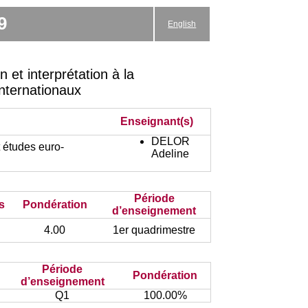
9
English
et interprétation à la
Internationaux
Enseignant(s)
DELOR
 études euro-
Adeline
Période
s
Pondération
d’enseignement
4.00
1er quadrimestre
Période
Pondération
d’enseignement
Q1
100.00%