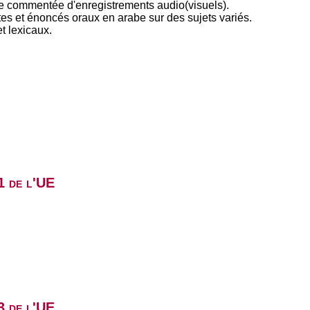
e commentée d'enregistrements audio(visuels).
xtes et énoncés oraux en arabe sur des sujets variés.
t lexicaux.
1 de l'UE
3 de l'UE