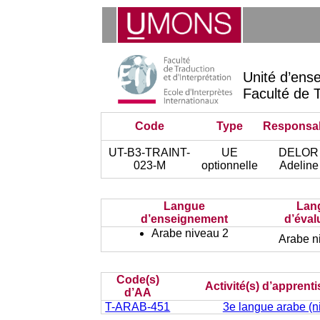
Unité d’ens
Faculté de T
Code
Type
Responsa
UT-B3-TRAINT-
UE
DELOR
023-M
optionnelle
Adeline
Langue
Lan
d’enseignement
d’éval
Arabe niveau 2
Arabe n
Code(s)
Activité(s) d’apprent
d’AA
T-ARAB-451
3e langue arabe (n