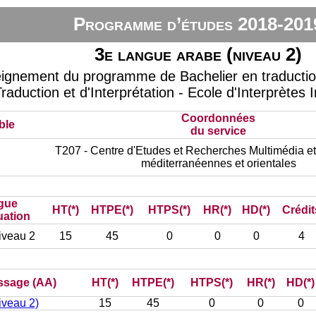
Programme d’études 2018-201
3e langue arabe (niveau 2)
eignement du programme de Bachelier en traduction 
raduction et d'Interprétation - Ecole d'Interprètes 
Coordonnées
ble
du service
T207 - Centre d'Etudes et Recherches Multimédia et
méditerranéennes et orientales
gue
HT(*)
HTPE(*)
HTPS(*)
HR(*)
HD(*)
Crédit
uation
iveau 2
15
45
0
0
0
4
issage (AA)
HT(*)
HTPE(*)
HTPS(*)
HR(*)
HD(*)
iveau 2)
15
45
0
0
0