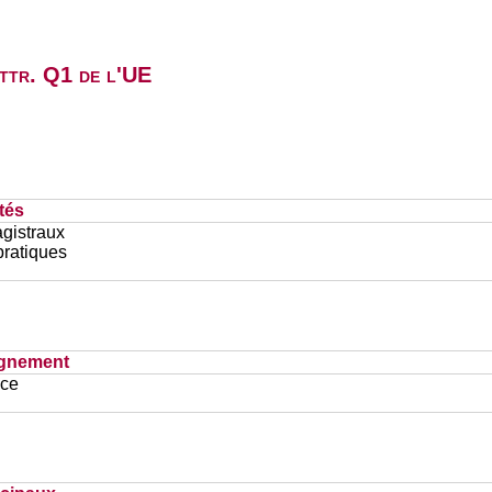
attr. Q1 de l'UE
tés
gistraux
pratiques
ignement
ace