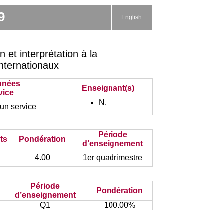
9
English
et interprétation à la
Internationaux
nnées
Enseignant(s)
vice
N.
un service
Période
ts
Pondération
d’enseignement
4.00
1er quadrimestre
Période
Pondération
d’enseignement
Q1
100.00%