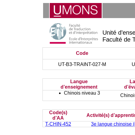
Unité d’ens
Faculté de T
Code
UT-B3-TRAINT-027-M
U
Langue
L
d’enseignement
d’év
Chinois niveau 3
Chinoi
Code(s)
Activité(s) d’apprent
d’AA
T-CHIN-452
3e langue chinoise (