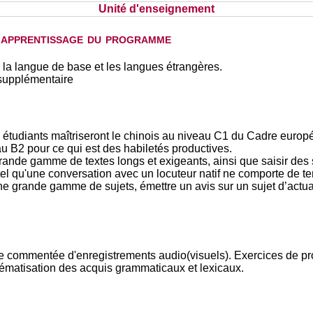
Unité d'enseignement
d'apprentissage du programme
 la langue de base et les langues étrangères.
supplémentaire
s étudiants maîtriseront le chinois au niveau C1 du Cadre europ
eau B2 pour ce qui est des habiletés productives.
rande gamme de textes longs et exigeants, ainsi que saisir des s
l qu'une conversation avec un locuteur natif ne comporte de tensi
une grande gamme de sujets, émettre un avis sur un sujet d’actua
 commentée d'enregistrements audio(visuels). Exercices de produ
tématisation des acquis grammaticaux et lexicaux.