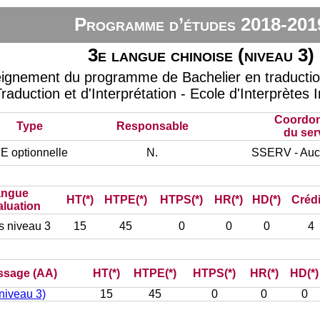
Programme d’études 2018-201
3e langue chinoise (niveau 3)
eignement du programme de Bachelier en traduction 
raduction et d'Interprétation - Ecole d'Interprètes 
Coordo
Type
Responsable
du ser
E optionnelle
N.
SSERV - Auc
angue
HT(*)
HTPE(*)
HTPS(*)
HR(*)
HD(*)
Crédi
aluation
s niveau 3
15
45
0
0
0
4
issage (AA)
HT(*)
HTPE(*)
HTPS(*)
HR(*)
HD(*)
niveau 3)
15
45
0
0
0