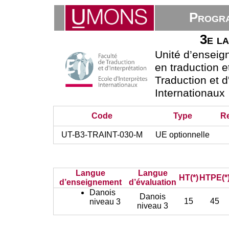
Progra
3e la
Unité d’ensei
en traduction e
Traduction et d
Internationaux
Code
Type
R
UT-B3-TRAINT-030-M
UE optionnelle
Langue
Langue
HT(*)
HTPE(*
d’enseignement
d’évaluation
Danois
Danois
15
45
niveau 3
niveau 3