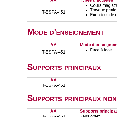
AA
Types d'activités
Cours magistr
Travaux prati
T-ESPA-451
Exercices de c
Mode d'enseignement
AA
Mode d'enseignem
Face à face
T-ESPA-451
Supports principaux
AA
T-ESPA-451
Supports principaux non
AA
Supports principa
T-ESPA-451
Sans objet