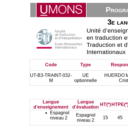
Progra
3e lan
Unité d’ensei
en traduction e
Traduction et d
Internationaux
Code
Type
Respon
UT-B3-TRAINT-032-
UE
HUERDO 
M
optionnelle
Cris
Langue
Langue
HT(*)
HTPE(*
d’enseignement
d’évaluation
Espagnol
Espagnol
15
45
niveau 2
niveau 2