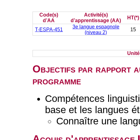
Code(s)
Activité(s)
HT(*)
d’AA
d’apprentissage (AA)
3e langue espagnole
T-ESPA-451
15
(niveau 2)
Unit
Objectifs par rapport a
programme
Compétences linguisti
base et les langues é
Connaître une lang
Acquis d'apprentissage