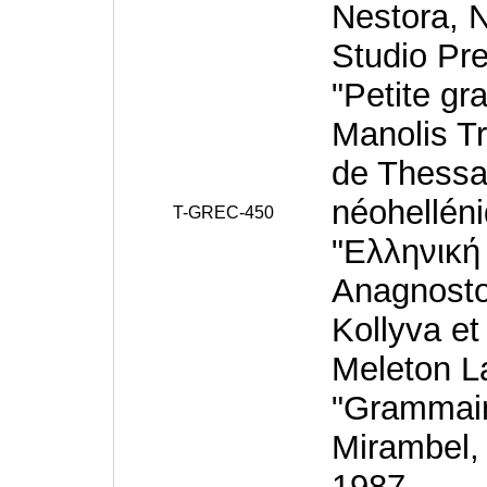
Nestora, 
Studio Pr
"Petite g
Manolis Tr
de Thessal
néohellén
T-GREC-450
"Ελληνική
Anagnosto
Kollyva et
Meleton L
"Grammair
Mirambel, 
1987