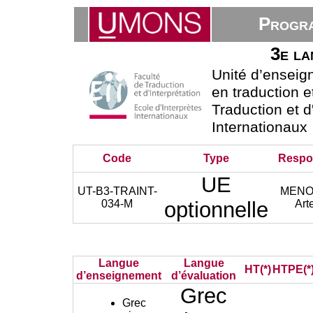
Progra
3e la
Unité d’ensei
en traduction e
Traduction et d
Internationaux
Code
Type
Respo
UE
UT-B3-TRAINT-
MEN
034-M
optionnelle
Art
Langue
Langue
HT(*)
HTPE(*
d’enseignement
d’évaluation
Grec
Grec