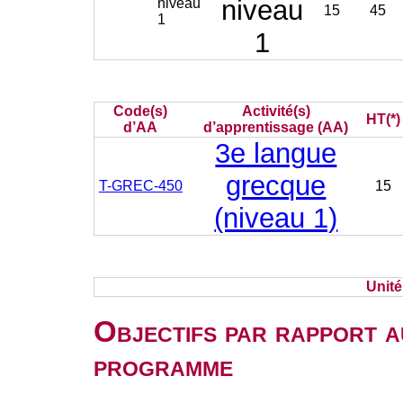
niveau
niveau
15
45
1
1
Code(s)
Activité(s)
HT(*)
d’AA
d’apprentissage (AA)
3e langue
grecque
T-GREC-450
15
(niveau 1)
Unit
Objectifs par rapport a
programme