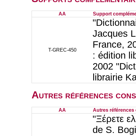
AA
Support complémen
"Dictionn
Jacques La
France, 20
T-GREC-450
: édition 
2002 "Dict
librairie 
Autres références cons
AA
Autres références 
"Ξέρετε ε
de S. Bogi