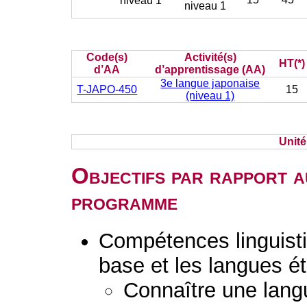
niveau 1
niveau 1
Code(s)
Activité(s)
HT(*)
d’AA
d’apprentissage (AA)
3e langue japonaise
T-JAPO-450
15
(niveau 1)
Unit
Objectifs par rapport a
programme
Compétences linguisti
base et les langues é
Connaître une lang