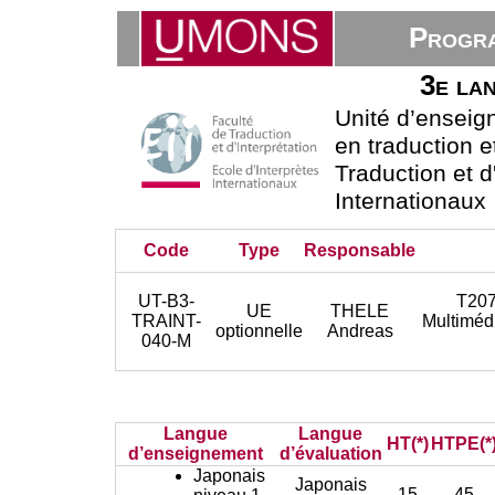
Progra
3e lan
Unité d’ensei
en traduction e
Traduction et d
Internationaux
Code
Type
Responsable
UT-B3-
T207
UE
THELE
TRAINT-
Multiméd
optionnelle
Andreas
040-M
Langue
Langue
HT(*)
HTPE(*
d’enseignement
d’évaluation
Japonais
Japonais
15
45