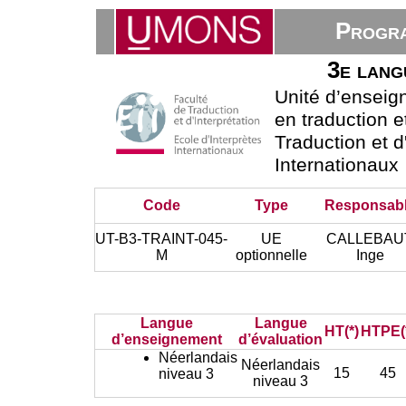
Progra
3e lang
Unité d’ensei
en traduction e
Traduction et d
Internationaux
Code
Type
Responsab
UT-B3-TRAINT-045-
UE
CALLEBAU
M
optionnelle
Inge
Langue
Langue
HT(*)
HTPE(
d’enseignement
d’évaluation
Néerlandais
Néerlandais
15
45
niveau 3
niveau 3