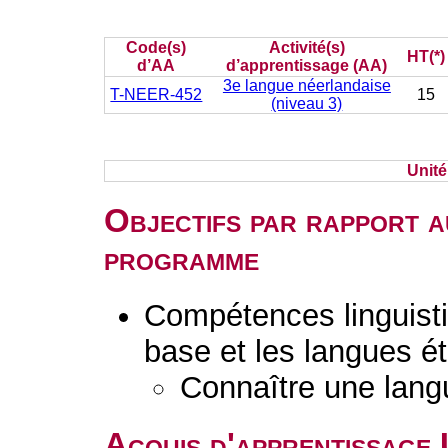
Code(s)
Activité(s)
HT(*)
d’AA
d’apprentissage (AA)
3e langue néerlandaise
T-NEER-452
15
(niveau 3)
Unit
Objectifs par rapport a
programme
Compétences linguisti
base et les langues é
Connaître une lang
Acquis d'apprentissage