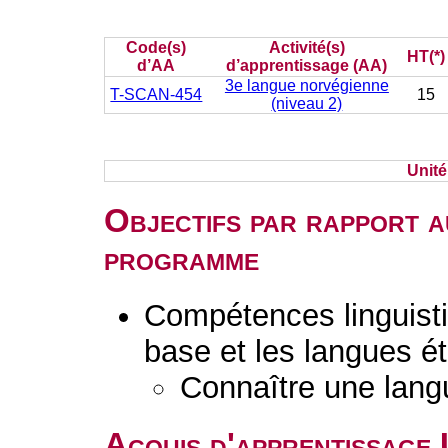
Code(s)
Activité(s)
HT(*)
d’AA
d’apprentissage (AA)
3e langue norvégienne
T-SCAN-454
15
(niveau 2)
Unit
Objectifs par rapport a
programme
Compétences linguisti
base et les langues é
Connaître une lang
Acquis d'apprentissage