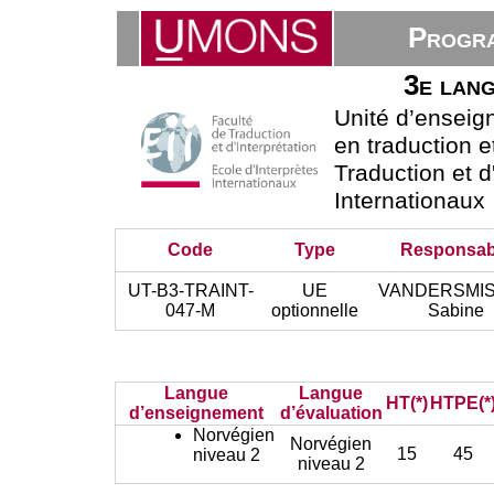
Progra
3e lang
Unité d’ensei
en traduction e
Traduction et d
Internationaux
Code
Type
Responsab
UT-B3-TRAINT-
UE
VANDERSMI
047-M
optionnelle
Sabine
Langue
Langue
HT(*)
HTPE(*
d’enseignement
d’évaluation
Norvégien
Norvégien
15
45
niveau 2
niveau 2