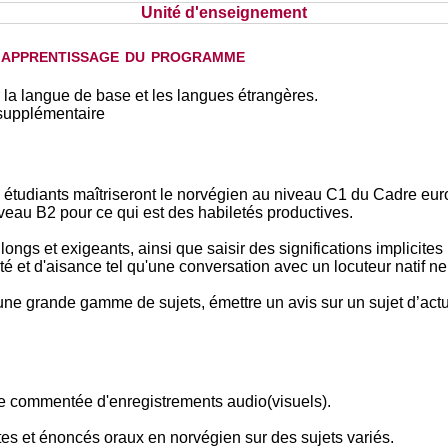
Unité d'enseignement
d'apprentissage du programme
 la langue de base et les langues étrangères.
supplémentaire
es étudiants maîtriseront le norvégien au niveau C1 du Cadre eu
iveau B2 pour ce qui est des habiletés productives.
gs et exigeants, ainsi que saisir des significations implicites 
et d'aisance tel qu'une conversation avec un locuteur natif ne 
r une grande gamme de sujets, émettre un avis sur un sujet d’actu
e commentée d'enregistrements audio(visuels).
xtes et énoncés oraux en norvégien sur des sujets variés.