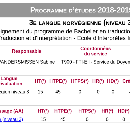
Programme d’études 2018-201
3e langue norvégienne (niveau 
eignement du programme de Bachelier en traduction 
raduction et d'Interprétation - Ecole d'Interprètes 
Coordonnées
Responsable
du service
VANDERSMISSEN Sabine
T900 - FTI-EII - Service du Doye
Langue
HT(*)
HTPE(*)
HTPS(*)
HR(*)
HD(*)
Cré
évaluation
gien niveau 3
15
45
0
0
0
issage (AA)
HT(*)
HTPE(*)
HTPS(*)
HR(*)
HD(*)
 (niveau 3)
15
45
0
0
0