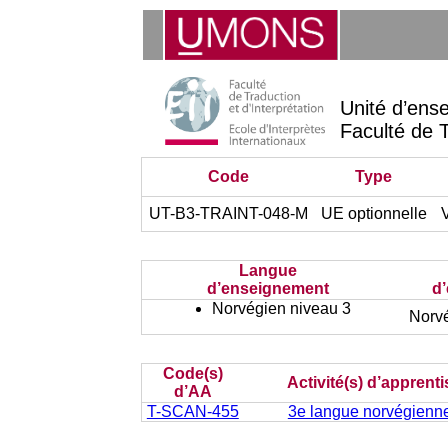
Unité d’ens
Faculté de T
Code
Type
UT-B3-TRAINT-048-M
UE optionnelle
Langue
d’enseignement
d’
Norvégien niveau 3
Norvé
Code(s)
Activité(s) d’apprent
d’AA
T-SCAN-455
3e langue norvégienne