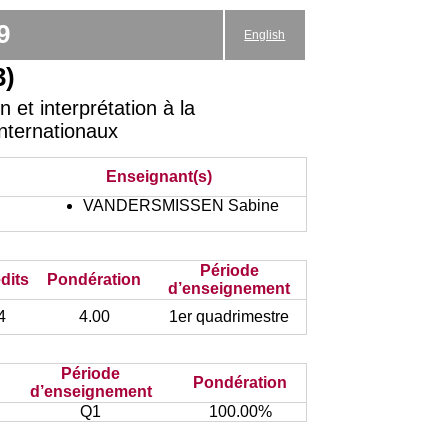
9
English
3)
et interprétation à la
Internationaux
Enseignant(s)
VANDERSMISSEN Sabine
n
Période
dits
Pondération
d’enseignement
4
4.00
1er quadrimestre
Période
Pondération
d’enseignement
Q1
100.00%