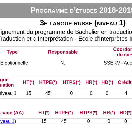
Programme d’études 2018-201
3e langue russe (niveau 1)
eignement du programme de Bachelier en traduction 
raduction et d'Interprétation - Ecole d'Interprètes 
Coordo
Type
Responsable
du ser
E optionnelle
N.
SSERV - Auc
ngue
HT(*)
HTPE(*)
HTPS(*)
HR(*)
HD(*)
Crédit
luation
niveau 1
15
45
0
0
0
4
issage (AA)
HT(*)
HTPE(*)
HTPS(*)
HR(*)
HD(*)
iveau 1)
15
45
0
0
0