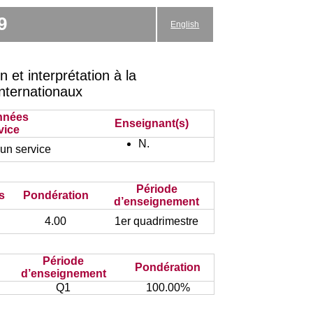
9
English
et interprétation à la
Internationaux
nnées
Enseignant(s)
vice
N.
un service
Période
s
Pondération
d’enseignement
4.00
1er quadrimestre
Période
Pondération
d’enseignement
Q1
100.00%