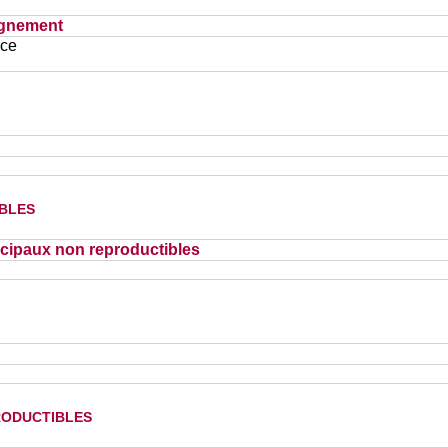
ignement
ace
bles
cipaux non reproductibles
oductibles