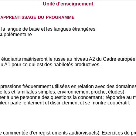
Unité d'enseignement
d'apprentissage du programme
 la langue de base et les langues étrangères.
supplémentaire
s étudiants maîtriseront le russe au niveau A2 du Cadre europée
au A1 pour ce qui est des habiletés productives..
xpressions fréquemment utilisées en relation avec des domaine
elles et familiales simples, environnement proche, études) ;
oser à une personne des questions la concernant ; répondre au 
teur parle lentement et distinctement et se montre coopératif.
 commentée d'enregistrements audio(visuels). Exercices de produ