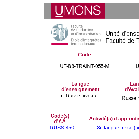
Unité d’ens
Faculté de T
Code
UT-B3-TRAINT-055-M
U
Langue
La
d’enseignement
d’éva
Russe niveau 1
Russe 
Code(s)
Activité(s) d’apprent
d’AA
T-RUSS-450
3e langue russe (n