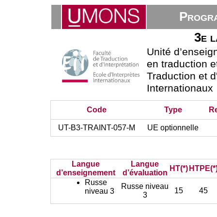
Progra
3e l
Unité d’ensei
en traduction e
Traduction et d
Internationaux
Code
Type
R
UT-B3-TRAINT-057-M
UE optionnelle
Langue
Langue
HT(*)
HTPE(*
d’enseignement
d’évaluation
Russe
Russe niveau
15
45
niveau 3
3