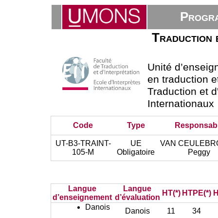
Progra
Traduction et
Unité d’ensei
en traduction e
Traduction et d
Internationaux
Code
Type
Responsab
UT-B3-TRAINT-
UE
VAN CEULEBR
105-M
Obligatoire
Peggy
Langue
Langue
HT(*)
HTPE(*)
H
d’enseignement
d’évaluation
Danois
Danois
11
34