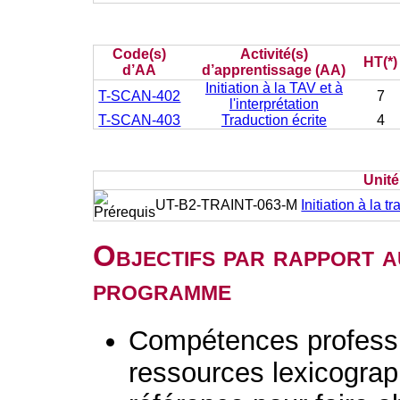
Code(s)
Activité(s)
HT(*)
d’AA
d’apprentissage (AA)
Initiation à la TAV et à
T-SCAN-402
7
l'interprétation
T-SCAN-403
Traduction écrite
4
Unit
UT-B2-TRAINT-063-M
Initiation à la t
Objectifs par rapport a
programme
Compétences professio
ressources lexicogra