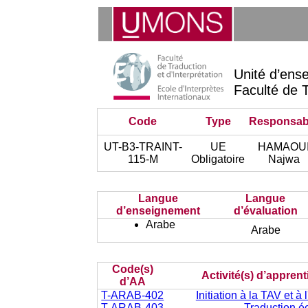
Unité d’ens
Faculté de T
Code
Type
Responsab
UT-B3-TRAINT-
UE
HAMAOU
115-M
Obligatoire
Najwa
Langue
Langue
d’enseignement
d’évaluation
Arabe
Arabe
Code(s)
Activité(s) d’appren
d’AA
T-ARAB-402
Initiation à la TAV et à 
T-ARAB-403
Traduction éc