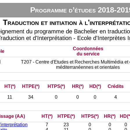
Programme d’études 2018-201
Traduction et initiation à l'interprétati
eignement du programme de Bachelier en traduction 
raduction et d'Interprétation - Ecole d'Interprètes 
Coordonnées
le
du service
I
T207 - Centre d'Etudes et Recherches Multimédia et 
méditerranéennes et orientales
HT(*)
HTPE(*)
HTPS(*)
HR(*)
HD(*)
Crédits
11
34
0
0
0
4
tissage (AA)
HT(*)
HTPE(*)
HTPS(*)
HR(*)
HD(*
l'interprétation
7
23
0
0
0
rite
4
11
0
0
0