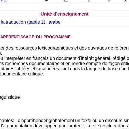
Unité d'enseignement
à la traduction (partie 2) : arabe
d'apprentissage du programme
er des ressources lexicographiques et des ouvrages de référence
.
 ou interpréter en français un document d'intérêt général, rédig
es recherches documentaires et en rendre compte de façon criti
taires ciblées et raisonnées, tant dans la langue de base que 
ocumentaire critique.
nguistique
capables: - d'appréhender globalement un texte ou un discours si
e l'argumentation développée par l'orateur ; - de le restituer dan