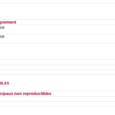
ignement
ace
ace
bles
cipaux non reproductibles