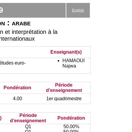
9
English
on : arabe
et interprétation à la
Internationaux
Enseignant(s)
HAMAOUI
études euro-
Najwa
Période
Pondération
d’enseignement
4.00
1er quadrimestre
Période
)
Pondération
d’enseignement
Q1
50.00%
Q1
50.00%