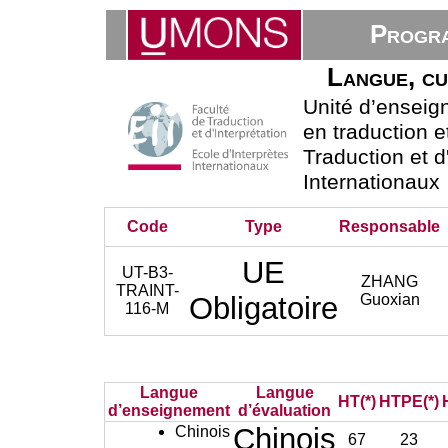
Progra
Langue, cul
Unité d’ensei
en traduction e
Traduction et d
Internationaux
Code
Type
Responsable
UE
UT-B3-
ZHANG
TRAINT-
Obligatoire
Guoxian
116-M
Langue
Langue
HT(*)
HTPE(*)
d’enseignement
d’évaluation
Chinois
Chinois
67
23