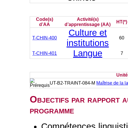
Code(s)
Activité(s)
HT(*)
d’AA
d’apprentissage (AA)
Culture et
T-CHIN-400
60
institutions
Langue
T-CHIN-401
7
Unit
UT-B2-TRAINT-084-M
Maîtrise de la l
Objectifs par rapport a
programme
Compétences linguisti