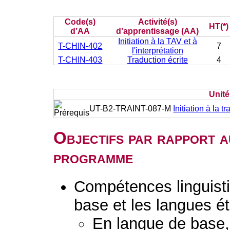
Code(s)
Activité(s)
HT(*)
d’AA
d’apprentissage (AA)
Initiation à la TAV et à
T-CHIN-402
7
l'interprétation
T-CHIN-403
Traduction écrite
4
Unit
UT-B2-TRAINT-087-M
Initiation à la t
Objectifs par rapport a
programme
Compétences linguisti
base et les langues é
En langue de base, 