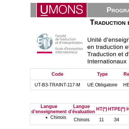
Progra
Traduction et
Unité d’ensei
en traduction e
Traduction et d
Internationaux
Code
Type
Re
UT-B3-TRAINT-117-M
UE Obligatoire
HE
Langue
Langue
HT(*)
HTPE(*)
H
d’enseignement
d’évaluation
Chinois
Chinois
11
34