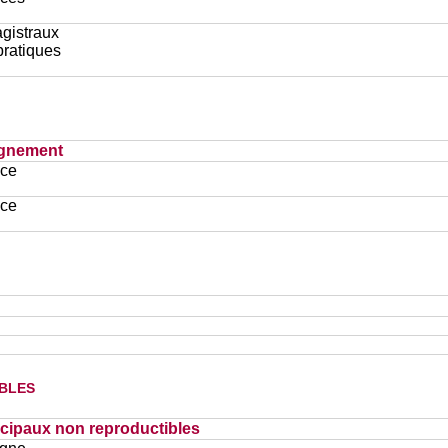
gistraux
pratiques
ignement
ace
ace
bles
cipaux non reproductibles