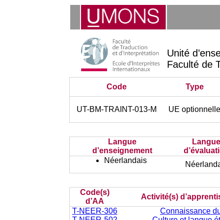
Unité d’ens
Faculté de T
Code
Type
UT-BM-TRAINT-013-M
UE optionnell
Langue
Langu
d’enseignement
d’évaluat
Néerlandais
Néerlanda
Code(s)
Activité(s) d’apprent
d’AA
T-NEER-306
Connaissance d
T-NEER-502
Culture et langue é