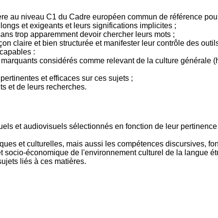
gère au niveau C1 du Cadre européen commun de référence pour l
gs et exigeants et leurs significations implicites ;
ans trop apparemment devoir chercher leurs mots ;
n claire et bien structurée et manifester leur contrôle des outils
 capables :
faits marquants considérés comme relevant de la culture générale 
ertinentes et efficaces sur ces sujets ;
s et de leurs recherches.
ls et audiovisuels sélectionnés en fonction de leur pertinence 
iques et culturelles, mais aussi les compétences discursives, fon
et socio-économique de l'environnement culturel de la langue ét
jets liés à ces matières.