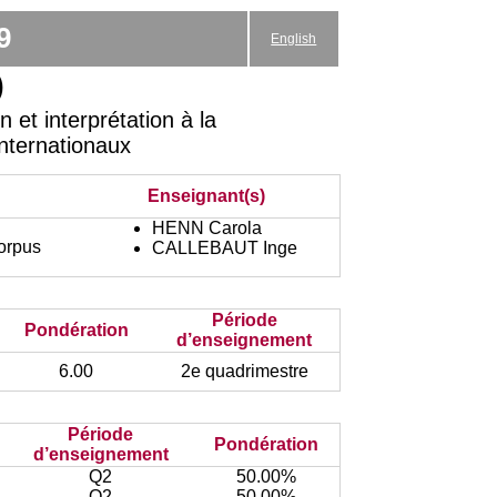
9
English
)
et interprétation à la
Internationaux
Enseignant(s)
HENN Carola
corpus
CALLEBAUT Inge
Période
Pondération
d’enseignement
6.00
2e quadrimestre
Période
Pondération
d’enseignement
Q2
50.00%
Q2
50.00%