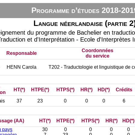
Programme d’études 2018-201
Langue néerlandaise (partie 2
eignement du programme de Bachelier en traduction 
raduction et d'Interprétation - Ecole d'Interprètes 
Coordonnées
Responsable
du service
e
HENN Carola
T202 - Traductologie et linguistique de 
e
HT(*)
HTPE(*)
HTPS(*)
HR(*)
HD(*)
Crédits
ion
is
37
23
0
0
0
6
issage (AA)
HT(*)
HTPE(*)
HTPS(*)
HR(*)
HD(*)
u pays
30
0
0
0
0
trangère
7
23
0
0
0