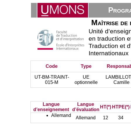
Progra
Maîtrise de 
Unité d’ensei
en traduction e
Traduction et d
Internationaux
Code
Type
Responsab
UT-BM-TRAINT-
UE
LAMBILLO
015-M
optionnelle
Camille
Langue
Langue
HT(*)
HTPE(*)
d’enseignement
d’évaluation
Allemand
Allemand
12
34