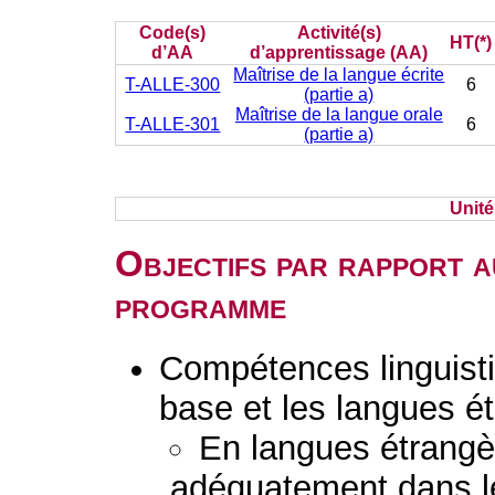
Code(s)
Activité(s)
HT(*)
d’AA
d’apprentissage (AA)
Maîtrise de la langue écrite
T-ALLE-300
6
(partie a)
Maîtrise de la langue orale
T-ALLE-301
6
(partie a)
Unit
Objectifs par rapport a
programme
Compétences linguisti
base et les langues é
En langues étrang
adéquatement dans l