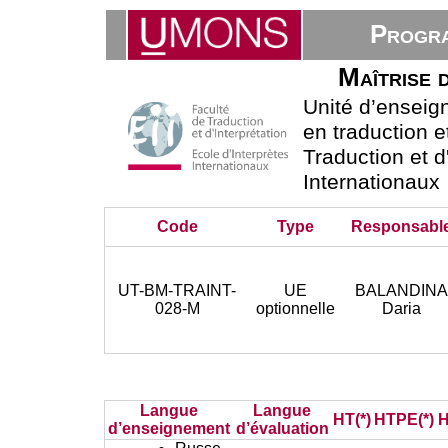
Progra
Maîtrise 
Unité d’ensei
en traduction e
Traduction et d
Internationaux
Code
Type
Responsabl
UT-BM-TRAINT-
UE
BALANDIN
028-M
optionnelle
Daria
Langue
Langue
HT(*)
HTPE(*)
H
d’enseignement
d’évaluation