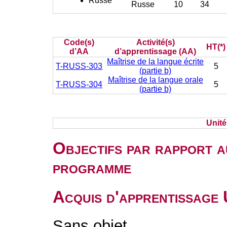
Russe
Russe
10
34
Code(s)
Activité(s)
HT(*)
d’AA
d’apprentissage (AA)
Maîtrise de la langue écrite
T-RUSS-303
5
(partie b)
Maîtrise de la langue orale
T-RUSS-304
5
(partie b)
Unit
Objectifs par rapport a
programme
Acquis d'apprentissage
Sans objet