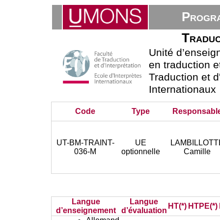
Progra
Traduc
Unité d’ensei
en traduction e
Traduction et d
Internationaux
Code
Type
Responsabl
UT-BM-TRAINT-
UE
LAMBILLOTT
036-M
optionnelle
Camille
Langue
Langue
HT(*)
HTPE(*)
d’enseignement
d’évaluation