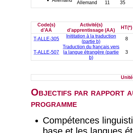
Allemand
Allemand
11
35
Code(s)
Activité(s)
HT(*)
d’AA
d’apprentissage (AA)
Inititation à la traduction
T-ALLE-305
8
(partie b)
Traduction du français vers
T-ALLE-507
la langue étrangère (partie
3
b)
Unit
Objectifs par rapport a
programme
Compétences linguisti
base et les langues é