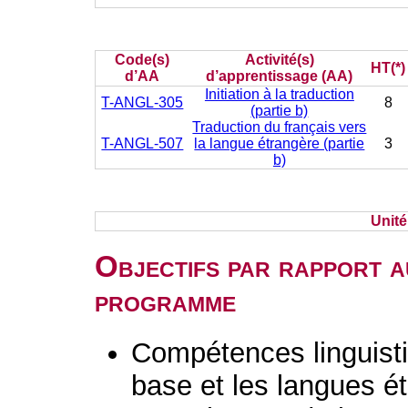
Code(s)
Activité(s)
HT(*)
d’AA
d’apprentissage (AA)
Initiation à la traduction
T-ANGL-305
8
(partie b)
Traduction du français vers
T-ANGL-507
la langue étrangère (partie
3
b)
Unit
Objectifs par rapport a
programme
Compétences linguisti
base et les langues é