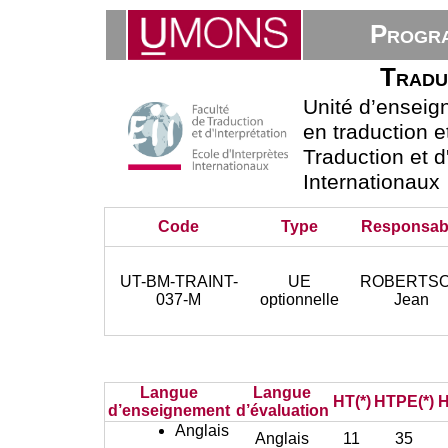
Progra
Traduc
Unité d’ensei
en traduction e
Traduction et d
Internationaux
Code
Type
Responsab
UT-BM-TRAINT-
UE
ROBERTS
037-M
optionnelle
Jean
Langue
Langue
HT(*)
HTPE(*)
H
d’enseignement
d’évaluation
Anglais
Anglais
11
35