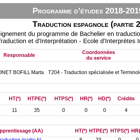
Programme d’études 2018-201
Traduction espagnole (partie 2
eignement du programme de Bachelier en traduction 
raduction et d'Interprétation - Ecole d'Interprètes 
Coordonnées
Responsable
du service
NET BOFILL Marta
T204 - Traduction spécialisée et Termino
HT(*)
HTPE(*)
HTPS(*)
HR(*)
HD(*)
Crédits
11
35
0
0
0
4
’apprentissage (AA)
HT(*)
HTPE(*)
HTPS(*)
HR(
 traduction (partie b)
8
23
0
0