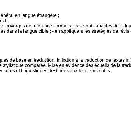
 général en langue étrangère ;
ect ;
es et ouvrages de référence courants. Ils seront capables de : - f
es dans la langue cible ; - en appliquant les stratégies de révi
ques de base en traduction. Initiation à la traduction de textes i
 de stylistique comparée. Mise en évidence des écueils de la tradu
taires et linguistiques destinées aux locuteurs natifs.