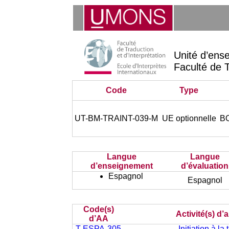
Unité d’ens
Faculté de T
Code
Type
UT-BM-TRAINT-039-M
UE optionnelle
BO
Langue
Langue
d’enseignement
d’évaluation
Espagnol
Espagnol
Code(s)
Activité(s) d
d’AA
T-ESPA-305
Initiation à la