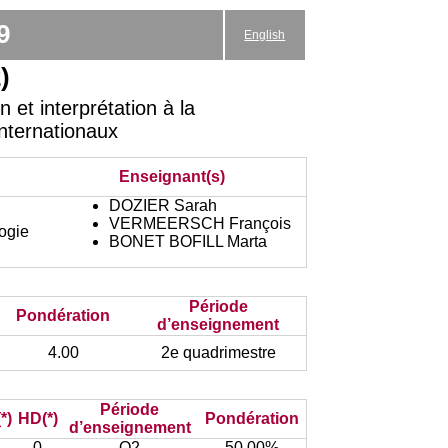
9
English
)
et interprétation à la
Internationaux
Enseignant(s)
DOZIER Sarah
VERMEERSCH François
logie
BONET BOFILL Marta
Période
Pondération
d’enseignement
4.00
2e quadrimestre
Période
*)
HD(*)
Pondération
d’enseignement
0
Q2
50.00%