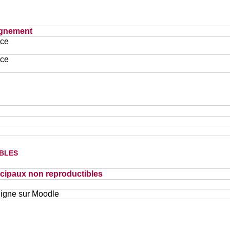
ignement
ace
ace
bles
cipaux non reproductibles
ligne sur Moodle