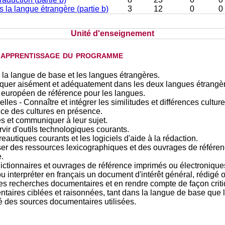
s la langue étrangère (partie b)
3
12
0
0
Unité d'enseignement
d'apprentissage du programme
 la langue de base et les langues étrangères.
uer aisément et adéquatement dans les deux langues étrangèr
européen de référence pour les langues.
lles - Connaître et intégrer les similitudes et différences culture
ce des cultures en présence.
les et communiquer à leur sujet.
ir d'outils technologiques courants.
reautiques courants et les logiciels d'aide à la rédaction.
er des ressources lexicographiques et des ouvrages de référence
.
ictionnaires et ouvrages de référence imprimés ou électronique
 ou interpréter en français un document d'intérêt général, rédig
es recherches documentaires et en rendre compte de façon criti
taires ciblées et raisonnées, tant dans la langue de base que 
ité des sources documentaires utilisées.