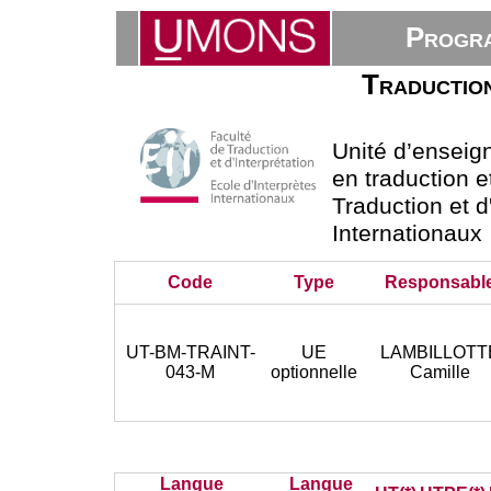
Progra
Traduction
Unité d’ensei
en traduction e
Traduction et d
Internationaux
Code
Type
Responsabl
UT-BM-TRAINT-
UE
LAMBILLOTT
043-M
optionnelle
Camille
Langue
Langue