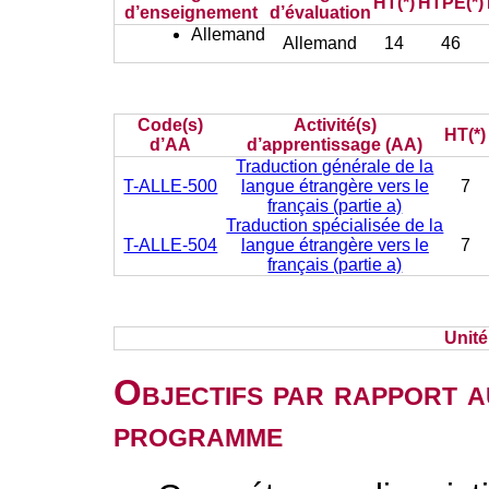
HT(*)
HTPE(*)
d’enseignement
d’évaluation
Allemand
Allemand
14
46
Code(s)
Activité(s)
HT(*)
d’AA
d’apprentissage (AA)
Traduction générale de la
T-ALLE-500
langue étrangère vers le
7
français (partie a)
Traduction spécialisée de la
T-ALLE-504
langue étrangère vers le
7
français (partie a)
Unit
Objectifs par rapport a
programme