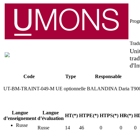
Prog
Tradu
Uni
trad
d'In
Code
Type
Responsable
UT-BM-TRAINT-049-M
UE optionnelle
BALANDINA Daria
T900
Langue
Langue
HT(*)
HTPE(*)
HTPS(*)
HR(*)
HD
d’enseignement
d’évaluation
Russe
Russe
14
46
0
0
0