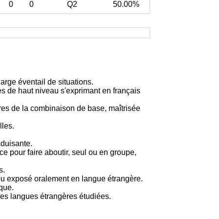
0
0
Q2
50.00%
large éventail de situations.
s de haut niveau s'exprimant en français
es de la combinaison de base, maîtrisée
lles.
aduisante.
 pour faire aboutir, seul ou en groupe,
s.
é ou exposé oralement en langue étrangère.
que.
les langues étrangères étudiées.