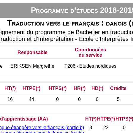
Programme d’études 2018-201
Traduction vers le français : danois (
eignement du programme de Bachelier en traduction 
raduction et d'Interprétation - Ecole d'Interprètes 
Coordonnées
Responsable
du service
le
ERIKSEN Margrethe
T206 - Etudes nordiques
HT(*)
HTPE(*)
HTPS(*)
HR(*)
HD(*)
Crédits
16
44
0
0
0
5
) d’apprentissage (AA)
HT(*)
HTPE(*)
HTPS(*
gue étrangère vers le français (partie b)
8
22
0
langue étrangère vers le français (partie