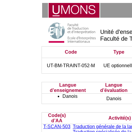
Unité d’ens
Faculté de T
Code
Type
UT-BM-TRAINT-052-M
UE optionnel
Langue
Langue
d’enseignement
d’évaluation
Danois
Danois
Code(s)
Activité(s
d’AA
T-SCAN-503
Traduction générale de la lan
Traduction spécialisée de la 