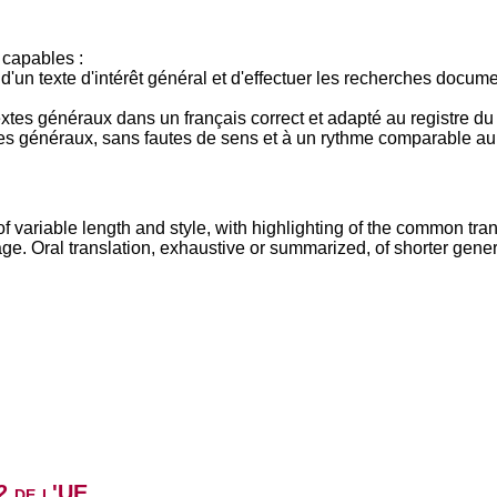
t capables :
n d'un texte d'intérêt général et d'effectuer les recherches docu
textes généraux dans un français correct et adapté au registre du 
tes généraux, sans fautes de sens et à un rythme comparable au 
of variable length and style, with highlighting of the common transl
ge. Oral translation, exhaustive or summarized, of shorter gener
2 de l'UE