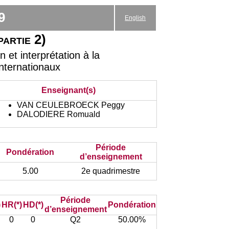
9
English
partie 2)
et interprétation à la
Internationaux
Enseignant(s)
VAN CEULEBROECK Peggy
DALODIERE Romuald
Période
Pondération
d’enseignement
5.00
2e quadrimestre
Période
)
HR(*)
HD(*)
Pondération
d’enseignement
0
0
Q2
50.00%