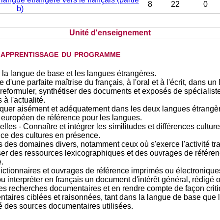
8
22
0
b)
Unité d'enseignement
d'apprentissage du programme
 la langue de base et les langues étrangères.
d'une parfaite maîtrise du français, à l'oral et à l'écrit, dans un 
eformuler, synthétiser des documents et exposés de spécialiste
à l'actualité.
uer aisément et adéquatement dans les deux langues étrangèr
européen de référence pour les langues.
lles - Connaître et intégrer les similitudes et différences culture
ce des cultures en présence.
des domaines divers, notamment ceux où s'exerce l'activité tr
er des ressources lexicographiques et des ouvrages de référence
.
ictionnaires et ouvrages de référence imprimés ou électronique
 ou interpréter en français un document d'intérêt général, rédig
es recherches documentaires et en rendre compte de façon criti
taires ciblées et raisonnées, tant dans la langue de base que 
ité des sources documentaires utilisées.