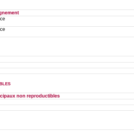
ignement
ace
ace
bles
cipaux non reproductibles