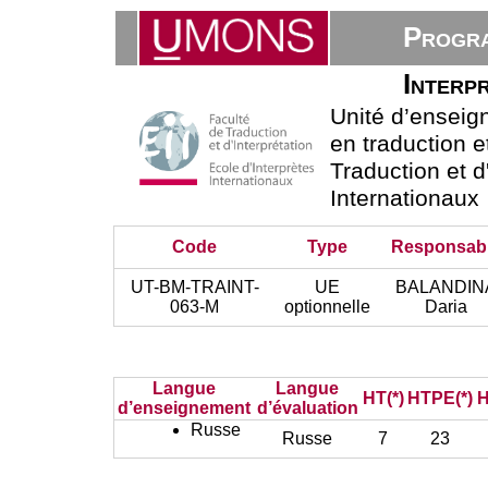
Progra
Interpr
Unité d’ensei
en traduction e
Traduction et d
Internationaux
Code
Type
Responsab
UT-BM-TRAINT-
UE
BALANDIN
063-M
optionnelle
Daria
Langue
Langue
HT(*)
HTPE(*)
H
d’enseignement
d’évaluation
Russe
Russe
7
23