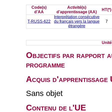
Code(s)
Activité(s)
HT(*)
d’AA
d’apprentissage (AA)
Interprétation consécutive
T-RUSS-622
du français vers la langue
7
étrangère
Unit
Objectifs par rapport a
programme
Acquis d'apprentissage
Sans objet
Contenu de l'UE