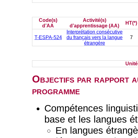
Code(s)
Activité(s)
HT(*)
d’AA
d’apprentissage (AA)
Interprétation consécutive
T-ESPA-524
du français vers la langue
7
étrangère
Unit
Objectifs par rapport a
programme
Compétences linguisti
base et les langues é
En langues étrang