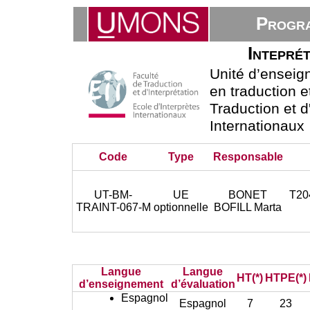
Progra
Inteprét
Unité d’ensei
en traduction e
Traduction et d
Internationaux
Code
Type
Responsable
UT-BM-
UE
BONET
T204
TRAINT-067-M
optionnelle
BOFILL Marta
Langue
Langue
HT(*)
HTPE(*)
d’enseignement
d’évaluation
Espagnol
Espagnol
7
23