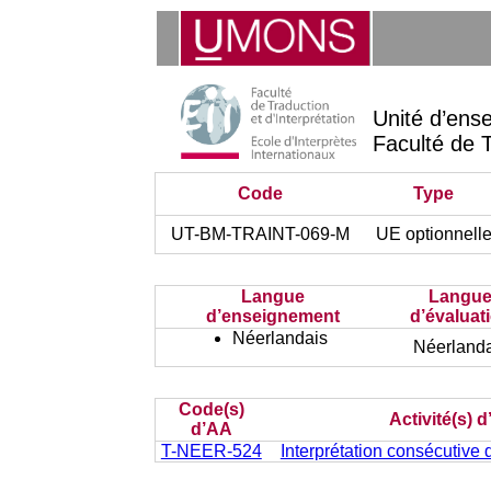
Unité d’ens
Faculté de T
Code
Type
UT-BM-TRAINT-069-M
UE optionnell
Langue
Langu
d’enseignement
d’évaluat
Néerlandais
Néerlanda
Code(s)
Activité(s) 
d’AA
T-NEER-524
Interprétation consécutive 