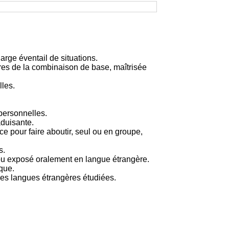
large éventail de situations.
es de la combinaison de base, maîtrisée
lles.
rpersonnelles.
aduisante.
 pour faire aboutir, seul ou en groupe,
s.
é ou exposé oralement en langue étrangère.
que.
les langues étrangères étudiées.