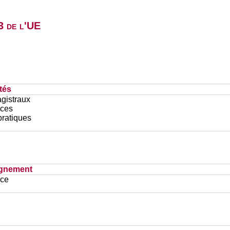
3 de l'UE
tés
gistraux
ces
pratiques
ignement
ace