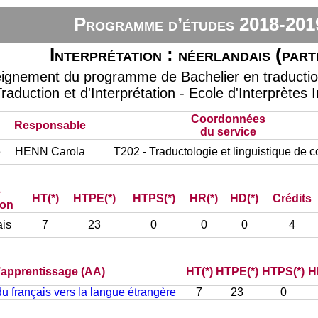
Programme d’études 2018-201
Interprétation : néerlandais (part
eignement du programme de Bachelier en traduction 
raduction et d'Interprétation - Ecole d'Interprètes 
Coordonnées
Responsable
du service
e
HENN Carola
T202 - Traductologie et linguistique de 
e
HT(*)
HTPE(*)
HTPS(*)
HR(*)
HD(*)
Crédits
ion
is
7
23
0
0
0
4
d’apprentissage (AA)
HT(*)
HTPE(*)
HTPS(*)
H
du français vers la langue étrangère
7
23
0