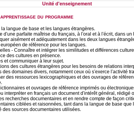
Unité d'enseignement
d'apprentissage du programme
 la langue de base et les langues étrangères.
d'une parfaite maîtrise du français, à l'oral et à l'écrit, dans un 
uer aisément et adéquatement dans les deux langues étrangèr
européen de référence pour les langues.
lles - Connaître et intégrer les similitudes et différences culture
ce des cultures en présence.
les et communiquer à leur sujet.
ions des cultures étrangères pour les besoins de relations inte
des domaines divers, notamment ceux où s'exerce l'activité tr
er des ressources lexicographiques et des ouvrages de référence
.
ictionnaires et ouvrages de référence imprimés ou électronique
 ou interpréter en français un document d'intérêt général, rédig
es recherches documentaires et en rendre compte de façon criti
taires ciblées et raisonnées, tant dans la langue de base que 
ité des sources documentaires utilisées.