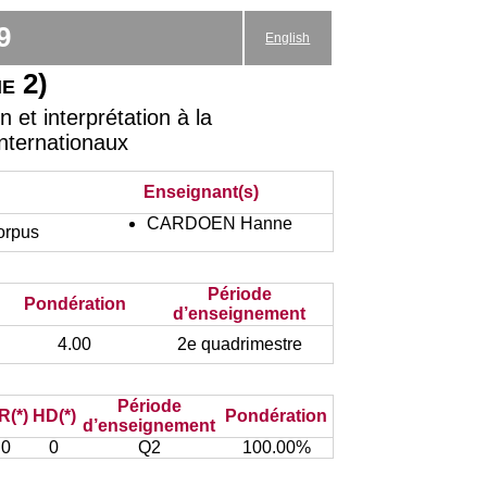
9
English
ie 2)
et interprétation à la
Internationaux
Enseignant(s)
CARDOEN Hanne
corpus
Période
Pondération
d’enseignement
4.00
2e quadrimestre
Période
R(*)
HD(*)
Pondération
d’enseignement
0
0
Q2
100.00%