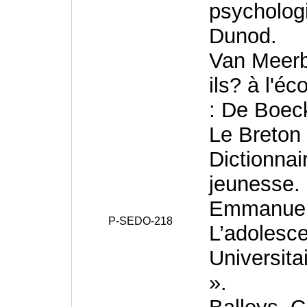
psycholog
Dunod.
Van Meerbe
ils? à l'é
: De Boec
Le Breton 
Dictionnai
jeunesse. 
Emmanuell
P-SEDO-218
L’adolesce
Universita
».