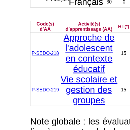
Français
30
0
Code(s)
Activité(s)
HT(*)
d’AA
d’apprentissage (AA)
Approche de
l'adolescent
P-SEDO-218
15
en contexte
éducatif
Vie scolaire et
gestion des
P-SEDO-219
15
groupes
Note globale : les évalu