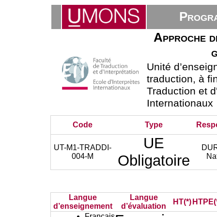
Progra
Approche de
Unité d’ensei
traduction, à fi
Traduction et d
Internationaux
Code
Type
Resp
UE
UT-M1-TRADDI-
DUR
004-M
Obligatoire
Na
Langue
Langue
HT(*)
HTPE(
d’enseignement
d’évaluation
Français