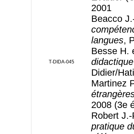
2001
Beacco J.
compétenc
langues
, 
Besse H. 
didactiqu
T-DIDA-045
Didier/Hat
Martinez 
étrangère
2008 (3e é
Robert J.-
pratique 