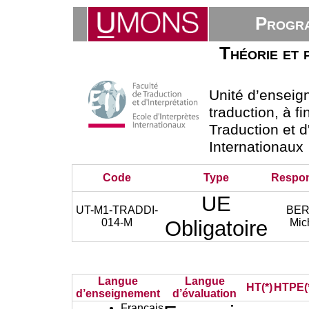
Progra
Théorie et 
Unité d’ensei
traduction, à fi
Traduction et d
Internationaux
Code
Type
Respo
UE
UT-M1-TRADDI-
BE
014-M
Obligatoire
Mic
Langue
Langue
HT(*)
HTPE(
d’enseignement
d’évaluation
Français