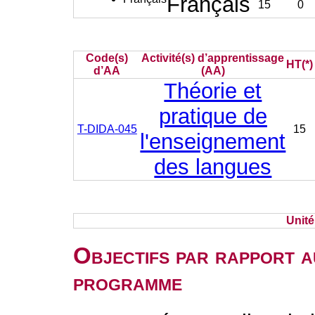
Français
15
0
Code(s)
Activité(s) d’apprentissage
HT(*)
d’AA
(AA)
Théorie et
pratique de
T-DIDA-045
15
l'enseignement
des langues
Unit
Objectifs par rapport a
programme