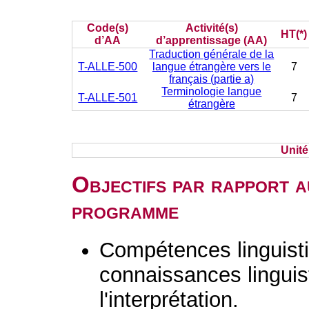
Code(s)
Activité(s)
HT(*)
d’AA
d’apprentissage (AA)
Traduction générale de la
T-ALLE-500
langue étrangère vers le
7
français (partie a)
Terminologie langue
T-ALLE-501
7
étrangère
Unit
Objectifs par rapport a
programme
Compétences linguisti
connaissances linguist
l'interprétation.