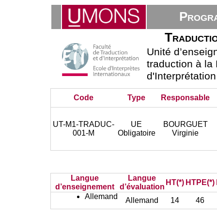
Progra
Traductio
Unité d’ensei
traduction à la
d'Interprétatio
Code
Type
Responsable
UT-M1-TRADUC-
UE
BOURGUET
001-M
Obligatoire
Virginie
Langue
Langue
HT(*)
HTPE(*)
d’enseignement
d’évaluation
Allemand
Allemand
14
46