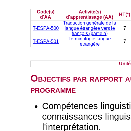
Code(s)
Activité(s)
HT(*)
d’AA
d’apprentissage (AA)
Traduction générale de la
T-ESPA-500
langue étrangère vers le
7
français (partie a)
Terminologie langue
T-ESPA-501
7
étrangère
Unit
Objectifs par rapport a
programme
Compétences linguisti
connaissances linguist
l'interprétation.