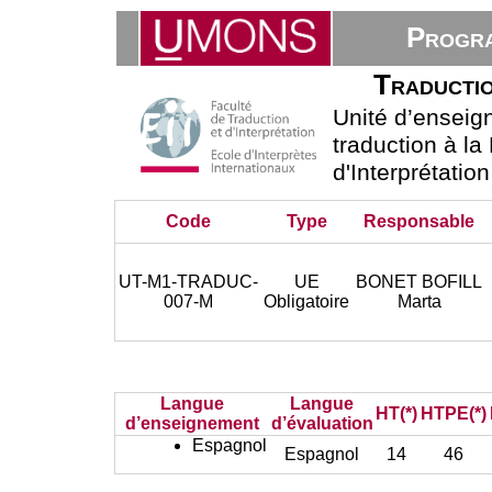
Progra
Traductio
Unité d’ensei
traduction à la
d'Interprétatio
Code
Type
Responsable
UT-M1-TRADUC-
UE
BONET BOFILL
007-M
Obligatoire
Marta
Langue
Langue
HT(*)
HTPE(*)
d’enseignement
d’évaluation
Espagnol
Espagnol
14
46