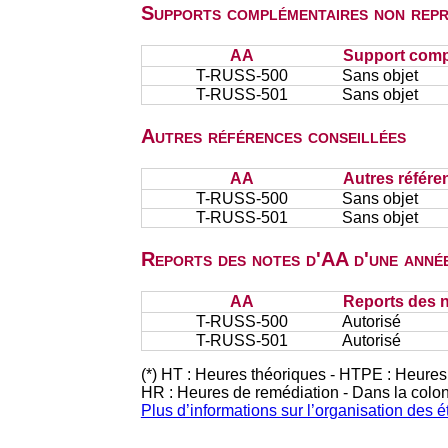
Supports complémentaires non repr
AA
Support comp
T-RUSS-500
Sans objet
T-RUSS-501
Sans objet
Autres références conseillées
AA
Autres référe
T-RUSS-500
Sans objet
T-RUSS-501
Sans objet
Reports des notes d'AA d'une année
AA
Reports des n
T-RUSS-500
Autorisé
T-RUSS-501
Autorisé
(*) HT : Heures théoriques - HTPE : Heures
HR : Heures de remédiation - Dans la colo
Plus d’informations sur l’organisation des 