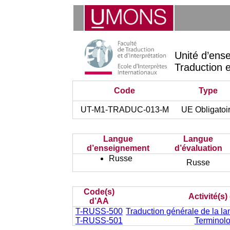
Unité d’ens
Traduction e
Code
Type
UT-M1-TRADUC-013-M
UE Obligatoi
Langue
Langue
d’enseignement
d’évaluation
Russe
Russe
Code(s)
Activité(s
d’AA
T-RUSS-500
Traduction générale de la lan
T-RUSS-501
Terminolo