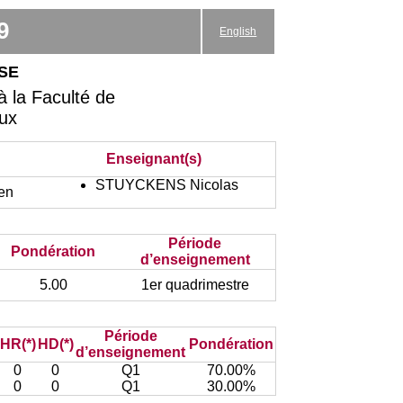
9
English
se
 la Faculté de
aux
Enseignant(s)
STUYCKENS Nicolas
yen
Période
Pondération
d’enseignement
5.00
1er quadrimestre
Période
HR(*)
HD(*)
Pondération
d’enseignement
0
0
Q1
70.00%
0
0
Q1
30.00%