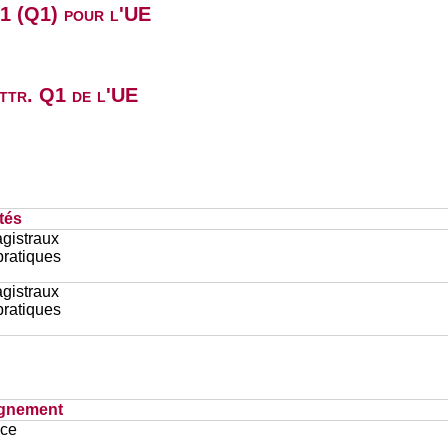
B1 (Q1) pour l'UE
attr. Q1 de l'UE
tés
gistraux
pratiques
gistraux
pratiques
ignement
ace