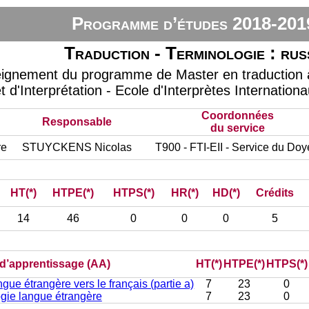
Programme d’études 2018-201
Traduction - Terminologie : rus
eignement du programme de Master en traduction à
t d'Interprétation - Ecole d'Interprètes Internation
Coordonnées
Responsable
du service
re
STUYCKENS Nicolas
T900 - FTI-EII - Service du Do
HT(*)
HTPE(*)
HTPS(*)
HR(*)
HD(*)
Crédits
14
46
0
0
0
5
) d’apprentissage (AA)
HT(*)
HTPE(*)
HTPS(*)
gue étrangère vers le français (partie a)
7
23
0
gie langue étrangère
7
23
0