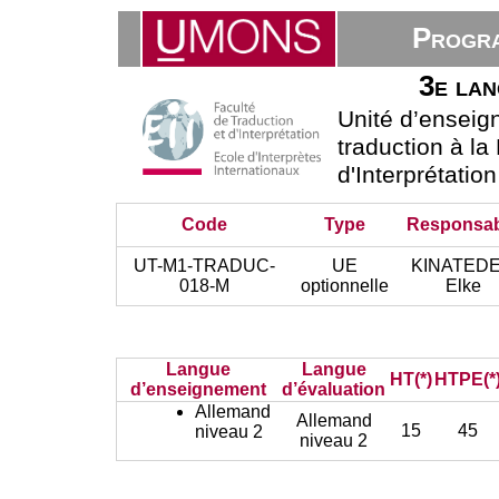
Progra
3e lan
Unité d’ensei
traduction à la
d'Interprétatio
Code
Type
Responsa
UT-M1-TRADUC-
UE
KINATED
018-M
optionnelle
Elke
Langue
Langue
HT(*)
HTPE(*
d’enseignement
d’évaluation
Allemand
Allemand
15
45
niveau 2
niveau 2