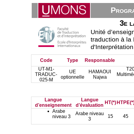
Progra
3e l
Unité d’ensei
traduction à la
d'Interprétatio
Code
Type
Responsable
UT-M1-
T20
UE
HAMAOUI
TRADUC-
Multimé
optionnelle
Najwa
025-M
Langue
Langue
HT(*)
HTPE(*
d’enseignement
d’évaluation
Arabe
Arabe niveau
15
45
niveau 3
3