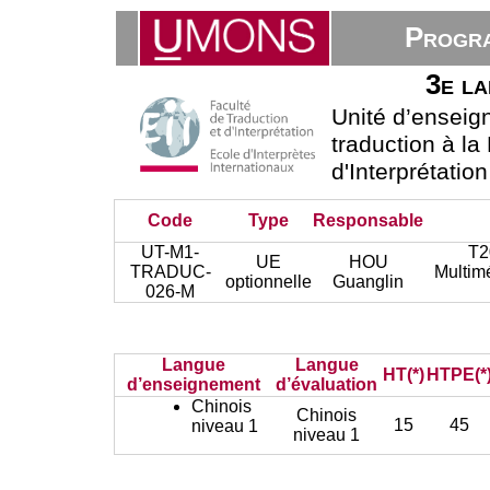
Progra
3e la
Unité d’ensei
traduction à la
d'Interprétatio
Code
Type
Responsable
UT-M1-
T2
UE
HOU
TRADUC-
Multim
optionnelle
Guanglin
026-M
Langue
Langue
HT(*)
HTPE(*
d’enseignement
d’évaluation
Chinois
Chinois
15
45
niveau 1
niveau 1