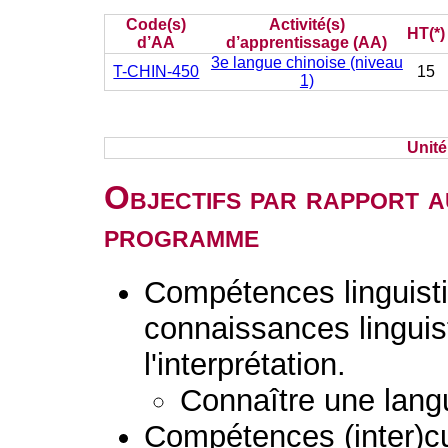
Code(s)
Activité(s)
HT(*)
d’AA
d’apprentissage (AA)
3e langue chinoise (niveau
T-CHIN-450
15
1)
Unit
Objectifs par rapport a
programme
Compétences linguisti
connaissances linguist
l'interprétation.
Connaître une lang
Compétences (inter)cult