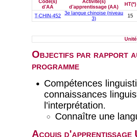
Code(s)
Activité(s)
HT(*)
d’AA
d’apprentissage (AA)
3e langue chinoise (niveau
T-CHIN-452
15
3)
Unit
Objectifs par rapport a
programme
Compétences linguisti
connaissances linguist
l'interprétation.
Connaître une lang
Acquis d'apprentissage