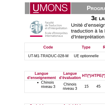
Progra
3e la
Unité d’ensei
traduction à la
d'Interprétatio
Code
Type
UT-M1-TRADUC-028-M
UE optionnelle
Langue
Langue
HT(*)
HTPE(*
d’enseignement
d’évaluation
Chinois
Chinois
15
45
niveau 3
niveau 3