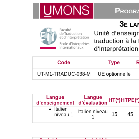
Progra
3e la
Unité d’ensei
traduction à la
d'Interprétatio
Code
Type
UT-M1-TRADUC-038-M
UE optionnelle
Langue
Langue
HT(*)
HTPE(*
d’enseignement
d’évaluation
Italien
Italien niveau
15
45
niveau 1
1