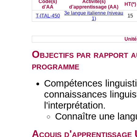
Code(s)
Activité(s)
HT(*)
d’AA
d’apprentissage (AA)
3e langue italienne (niveau
T-ITAL-450
15
1)
Unit
Objectifs par rapport a
programme
Compétences linguisti
connaissances linguist
l'interprétation.
Connaître une lang
Acquis d'apprentissage