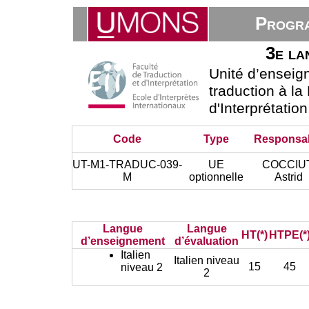
Progra
3e la
Unité d’ensei
traduction à la
d'Interprétatio
Code
Type
Responsa
UT-M1-TRADUC-039-
UE
COCCIU
M
optionnelle
Astrid
Langue
Langue
HT(*)
HTPE(*
d’enseignement
d’évaluation
Italien
Italien niveau
15
45
niveau 2
2