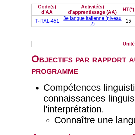
Code(s)
Activité(s)
HT(*)
d’AA
d’apprentissage (AA)
3e langue italienne (niveau
T-ITAL-451
15
2)
Unit
Objectifs par rapport a
programme
Compétences linguisti
connaissances linguist
l'interprétation.
Connaître une lang