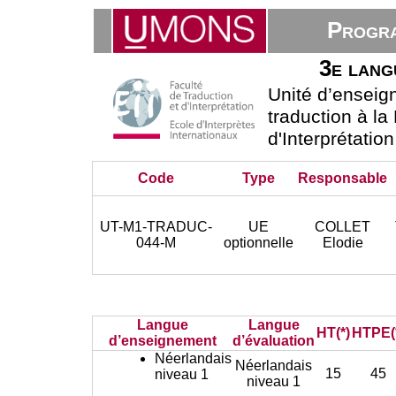
Progra
3e lang
Unité d’ensei
traduction à la
d'Interprétatio
Code
Type
Responsable
UT-M1-TRADUC-
UE
COLLET
044-M
optionnelle
Elodie
Langue
Langue
HT(*)
HTPE(
d’enseignement
d’évaluation
Néerlandais
Néerlandais
15
45
niveau 1
niveau 1