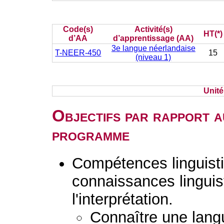
Code(s)
Activité(s)
HT(*)
d’AA
d’apprentissage (AA)
3e langue néerlandaise
T-NEER-450
15
(niveau 1)
Unit
Objectifs par rapport a
programme
Compétences linguisti
connaissances linguist
l'interprétation.
Connaître une lang