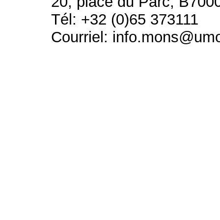
20, place du Parc, B700
Tél: +32 (0)65 373111
Courriel: info.mons@um